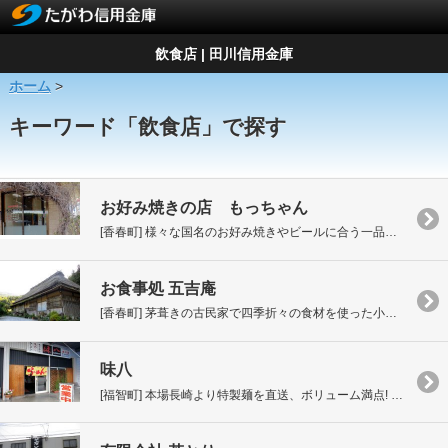
飲食店 | 田川信用金庫
ホーム
>
キーワード「飲食店」で探す
お好み焼きの店 もっちゃん
[香春町] 様々な国名のお好み焼きやビールに合う一品もあります。
お食事処 五吉庵
[香春町] 茅葺きの古民家で四季折々の食材を使った小皿料理のお店です
味八
[福智町] 本場長崎より特製麺を直送、ボリューム満点! 筑豊鮮魚市場内にて絶賛商い中