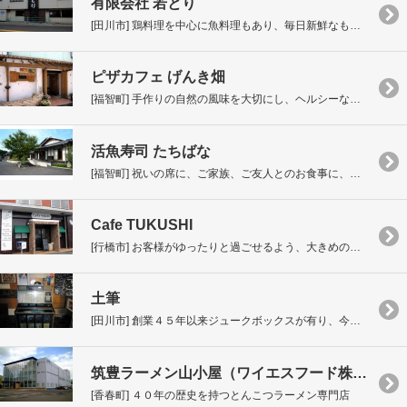
有限会社 若とり
[田川市] 鶏料理を中心に魚料理もあり、毎日新鮮なものを仕入れご提供しています。
ピザカフェ げんき畑
[福智町] 手作りの自然の風味を大切にし、ヘルシーな美味しさをお届けします。
活魚寿司 たちばな
[福智町] 祝いの席に、ご家族、ご友人とのお食事に、ぜひ当店自慢の旬の会席料理コースをご利用ください。
Cafe TUKUSHI
[行橋市] お客様がゆったりと過ごせるよう、大きめのソファー席をしつらえ、店内はバリアフリーのカフェです。
土筆
[田川市] 創業４５年以来ジュークボックスが有り、今、現在も現役で活躍しております。
筑豊ラーメン山小屋（ワイエスフード株式会社）
[香春町] ４０年の歴史を持つとんこつラーメン専門店