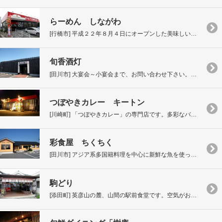
らーめん しながわ
[行橋市] 平成２２年８月４日にオープンした美味しい豚骨ラーメンのお店です。
旬香酒灯
[田川市] 大宴会～小宴会まで、お問い合わせ下さい。お刺身、焼鳥、串揚、創作料理etc
つぼやきカレー キートン
[川崎町] 「つぼやきカレー」の専門店です。多彩なバリエーション、トッピングも辛さも、自由自在 !
彩食屋 ちくちく
[田川市] アジア系多国籍料理を中心に新鮮な魚を使った本格和食、彩り鮮やかな創作料理…
駒どり
[添田町] 英彦山の麓、山間の駅前食堂です。空気がおいしく、清流があり、避暑の地での川魚料理を堪能して下さい。